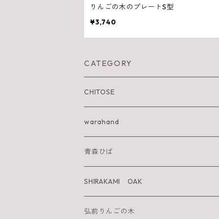
りんごの木のプレートS型
¥3,740
CATEGORY
CHITOSE
IWA KI SUN
warahand
SHIRAKAMI sanchi
青森ひば
太陽を纏うりんご
SHIRAKAMI OAK
Neckiace
Tsugara Table
弘前りんごの木