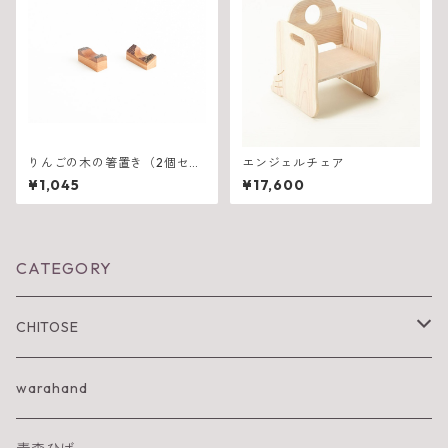
りんごの木の箸置き（2個セッ
エンジェルチェア
ト）
¥1,045
¥17,600
CATEGORY
CHITOSE
IWA KI SUN
warahand