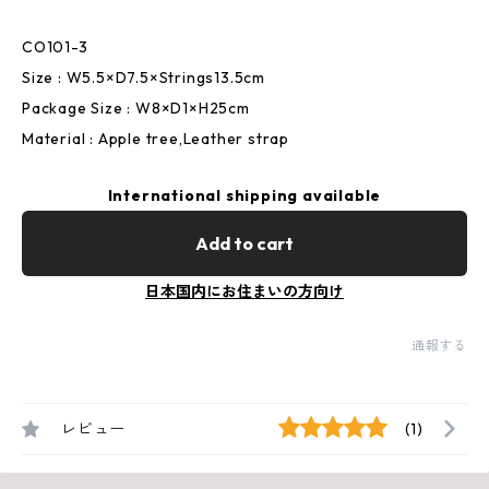
CO101-3
Size : W5.5×D7.5×Strings13.5cm
Package Size : W8×D1×H25cm
Material : Apple tree,Leather strap
International shipping available
Add to cart
日本国内にお住まいの方向け
通報する
レビュー
(1)