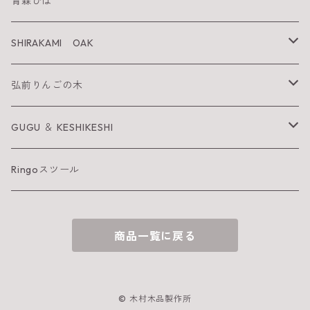
SHIRAKAMI sanchi
青森ひば
太陽を纏うりんご
SHIRAKAMI OAK
Neckiace
Tsugara Table
弘前りんごの木
Bracelet
Tsugara Chair
お箸
GUGU ＆ KESHIKESHI
Barrette
箸置き
GUGU
Ringoスツール
へら
KESHIKESHI
商品一覧に戻る
お皿
おしぼり置き
© 木村木品製作所