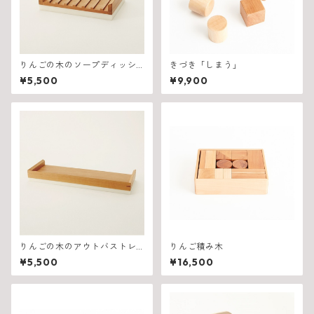
りんごの木のソープディッシ
きづき「しまう」
ュ
¥5,500
¥9,900
りんごの木のアウトバストレ
りんご積み木
イ
¥5,500
¥16,500