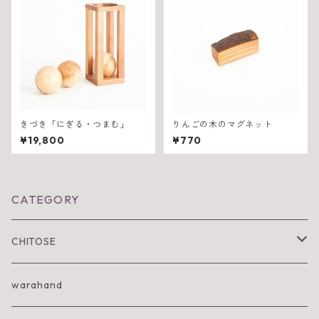
きづき「にぎる・つまむ」
りんごの木のマグネット
¥19,800
¥770
CATEGORY
CHITOSE
IWA KI SUN
warahand