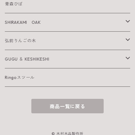
SHIRAKAMI sanchi
青森ひば
太陽を纏うりんご
SHIRAKAMI OAK
Neckiace
Tsugara Table
弘前りんごの木
Bracelet
Tsugara Chair
お箸
GUGU ＆ KESHIKESHI
Barrette
箸置き
GUGU
Ringoスツール
へら
KESHIKESHI
商品一覧に戻る
お皿
おしぼり置き
© 木村木品製作所