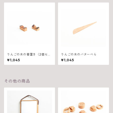
りんごの木の箸置き（2個セッ
りんごの木のバターべら
ト）
¥1,045
¥1,045
その他の商品