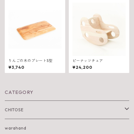
りんごの木のプレートS型
ピーナッツチェア
¥3,740
¥24,200
CATEGORY
CHITOSE
IWA KI SUN
warahand