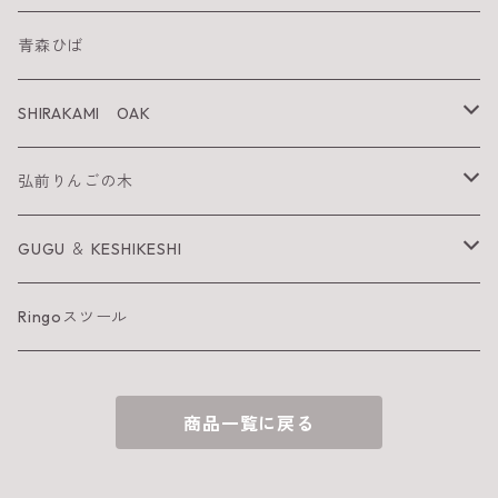
SHIRAKAMI sanchi
青森ひば
太陽を纏うりんご
SHIRAKAMI OAK
Neckiace
Tsugara Table
弘前りんごの木
Bracelet
Tsugara Chair
お箸
GUGU ＆ KESHIKESHI
Barrette
箸置き
GUGU
Ringoスツール
へら
KESHIKESHI
商品一覧に戻る
お皿