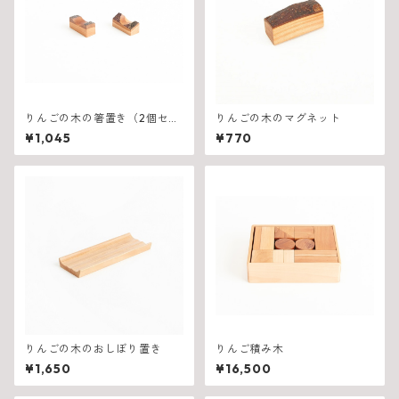
りんごの木の箸置き（2個セッ
りんごの木のマグネット
ト）
¥1,045
¥770
りんごの木のおしぼり置き
りんご積み木
¥1,650
¥16,500