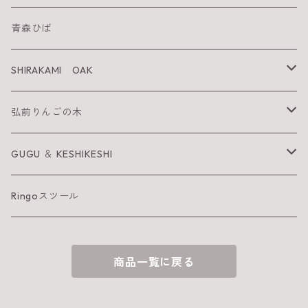
SHIRAKAMI sanchi
青森ひば
太陽を纏うりんご
SHIRAKAMI OAK
Neckiace
Tsugara Table
弘前りんごの木
Bracelet
Tsugara Chair
お箸
GUGU ＆ KESHIKESHI
Barrette
箸置き
GUGU
Ringoスツール
へら
KESHIKESHI
商品一覧に戻る
お皿