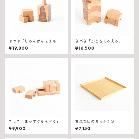
きづき「じゅんばんをまも
きづき「かどをそろえる」
る」
¥19,800
¥16,500
きづき「まっすぐならべる」
青森ひばのまっかく盆
¥9,900
¥7,150