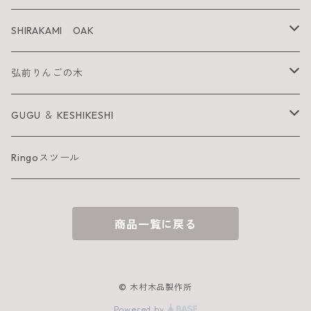
太陽を纏うりんご
SHIRAKAMI OAK
Neckiace
Tsugara Table
弘前りんごの木
Bracelet
Tsugara Chair
お箸
GUGU ＆ KESHIKESHI
Barrette
箸置き
GUGU
Ringoスツール
へら
KESHIKESHI
商品一覧に戻る
お皿
おしぼり置き
© 木村木品製作所
Powered by