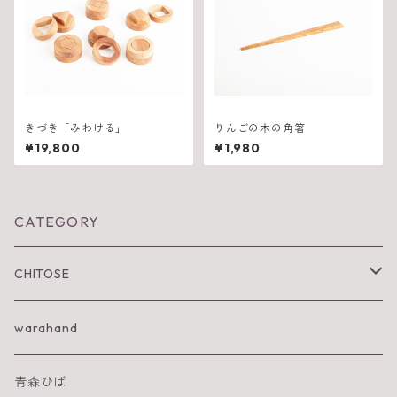
きづき「みわける」
りんごの木の角箸
¥19,800
¥1,980
CATEGORY
CHITOSE
IWA KI SUN
warahand
SHIRAKAMI sanchi
青森ひば