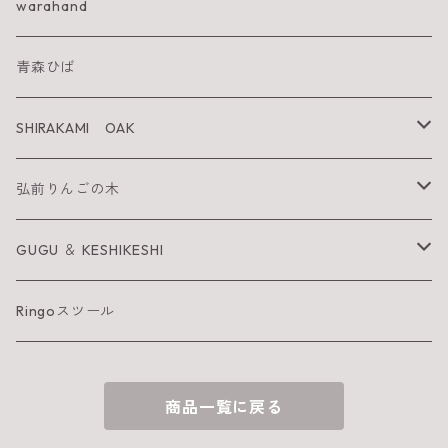
IWA KI SUN
warahand
SHIRAKAMI sanchi
青森ひば
太陽を纏うりんご
SHIRAKAMI OAK
Neckiace
Tsugara Table
弘前りんごの木
Bracelet
Tsugara Chair
お箸
GUGU ＆ KESHIKESHI
Barrette
箸置き
GUGU
Ringoスツール
へら
KESHIKESHI
商品一覧に戻る
お皿