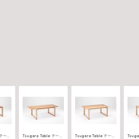
Tsugara Table テーブ
Tsugara Table テーブ
Tsugar