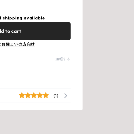
l shipping available
d to cart
にお住まいの方向け
通報する
(1)