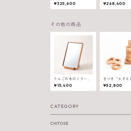
ル 900（W2100×D9
ル 900（W150
¥325,600
¥268,400
75×H710mm）
75×H710mm）
その他の商品
りんごの木のミラー
きづき「かぞえ
スタンド式 SHIRAKA
（１段から１０
¥15,400
¥52,800
MI sanchi
ト）
CATEGORY
CHITOSE