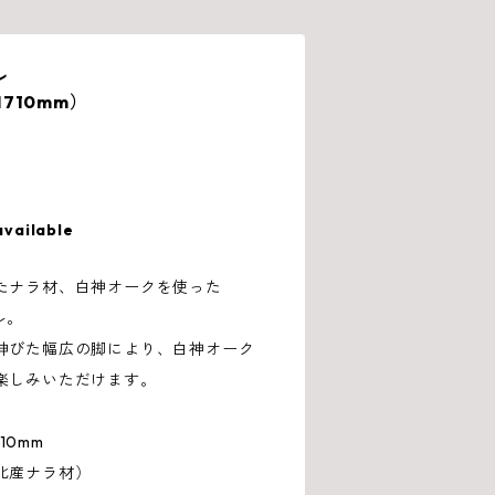
ル
H710mm）
available
たナラ材、白神オークを使った
ル。
伸びた幅広の脚により、白神オーク
楽しみいただけます。
10mm
北産ナラ材）