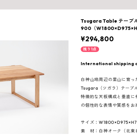
Tsugara Table テーブ
900（W1800×D975×
¥294,800
残り1点
International shipping 
白神山地周辺の里山に育っ
Tsugara（ツガラ）テーブ
特徴的な天板構成と垂直に
の個性的な表情や質感をお
サイズ：W1800×D975×H7
素 材：白神オーク（北東