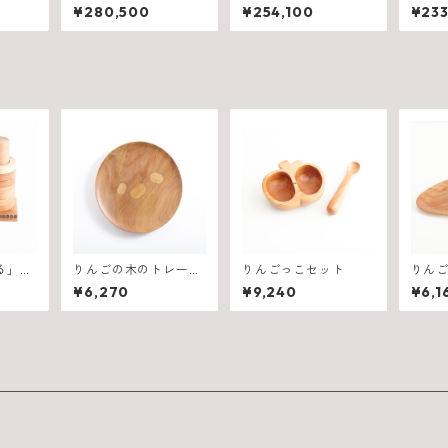
0×D9
ル 750（W2100×D82
ル 750（W1800×D82
ル 75
¥280,500
¥254,100
¥233
5×H710mm）
5×H710mm）
5×H7
る」
りんごの木のトレー
りんごっこセット
りん
段セッ
APPLE TREE
皿
¥6,270
¥9,240
¥6,1