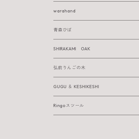
IWA KI SUN
warahand
SHIRAKAMI sanchi
青森ひば
太陽を纏うりんご
SHIRAKAMI OAK
Neckiace
Tsugara Table
弘前りんごの木
Bracelet
Tsugara Chair
お箸
GUGU ＆ KESHIKESHI
Barrette
箸置き
GUGU
Ringoスツール
へら
KESHIKESHI