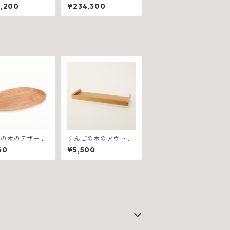
0（W1500×D82
ル 600（W2100×D6
,200
¥234,300
10mm）
75×H710mm）
ごの木のデザート
りんごの木のアウトバ
ストレイ
60
¥5,500