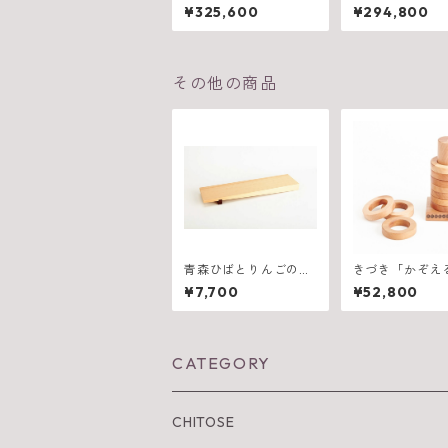
ル 900（W2100×D9
ル 900（W180
¥325,600
¥294,800
75×H710mm）
75×H710mm）
その他の商品
青森ひばとりんごの木
きづき「かぞえ
のすし盛り台
（１段から１０
¥7,700
¥52,800
ト）
CATEGORY
CHITOSE