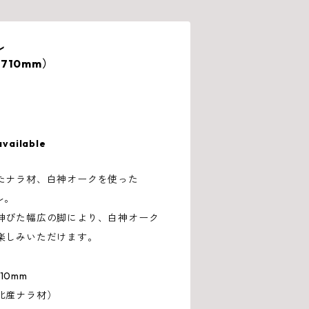
ル
H710mm）
available
たナラ材、白神オークを使った
ル。
伸びた幅広の脚により、白神オーク
楽しみいただけます。
10mm
北産ナラ材）