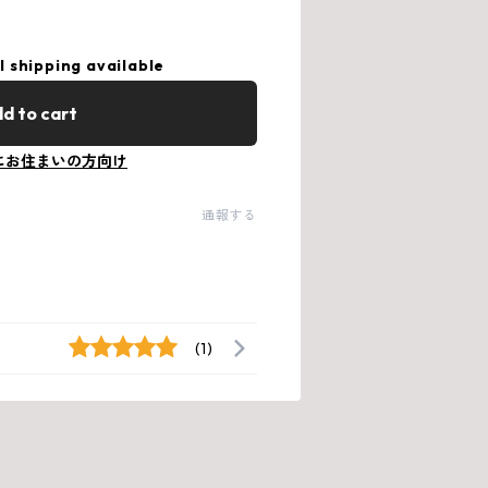
l shipping available
d to cart
にお住まいの方向け
通報する
(1)