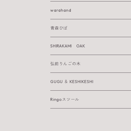
IWA KI SUN
warahand
SHIRAKAMI sanchi
青森ひば
太陽を纏うりんご
SHIRAKAMI OAK
Neckiace
Tsugara Table
弘前りんごの木
Bracelet
Tsugara Chair
お箸
GUGU ＆ KESHIKESHI
Barrette
箸置き
GUGU
Ringoスツール
へら
KESHIKESHI