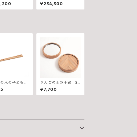
0（W1500×D82
ル 600（W2100×D6
,200
¥234,300
10mm）
75×H710mm）
ごの木の子ども角
りんごの木の手鏡 SH
IRAKAMI sanchi
15
¥7,700