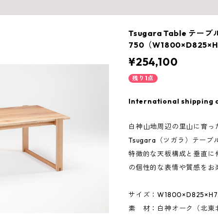
Tsugara Table テーブ
750（W1800×D825×
¥254,100
残り1点
International shipping 
白神山地周辺の里山に育っ
Tsugara（ツガラ）テーブ
特徴的な天板構成と垂直に
の個性的な表情や質感をお
サイズ：W1800×D825×H7
素 材：白神オーク（北東