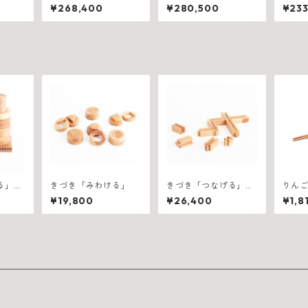
0×D9
ル 900（W1500×D9
ル 750（W2100×D82
ル 75
¥268,400
¥280,500
¥233
75×H710mm）
5×H710mm）
5×H7
る」
きづき「みわける」
きづき「つなげる」
りん
段セッ
（１５ピース）
箸
¥19,800
¥26,400
¥1,8