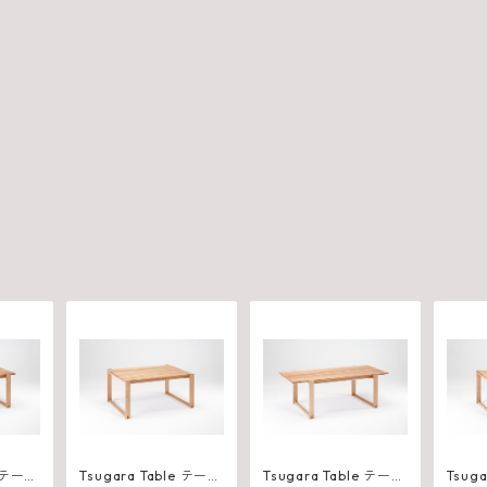
Tsugara Table テーブ
Tsugara Table テーブ
Tsugar