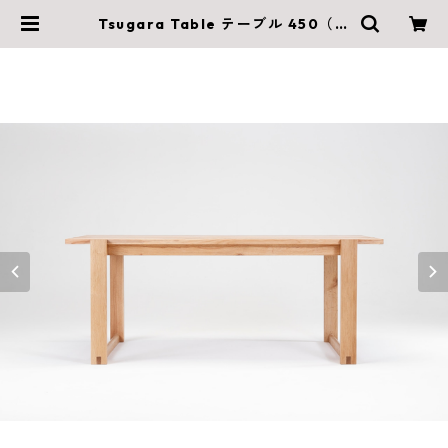
Tsugara Table テーブル 450（W
1800×D525×H710mm） | 木村木
品製作所