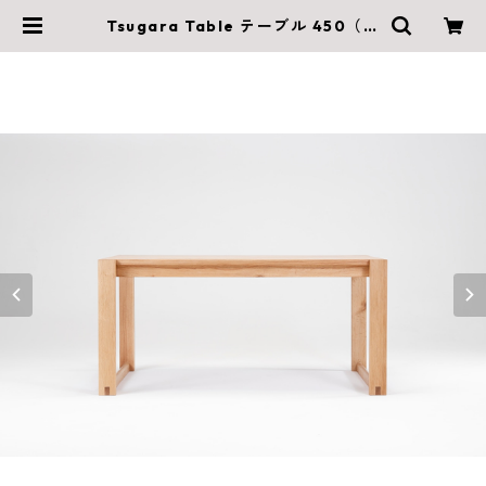
Tsugara Table テーブル 450（W
1500×D525×H710mm） | 木村木
品製作所