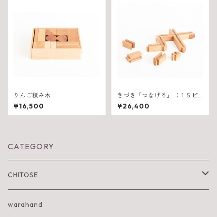
りんご積み木
きづき「つなげる」（１５ピ
ース）
¥16,500
¥26,400
CATEGORY
CHITOSE
IWA KI SUN
warahand