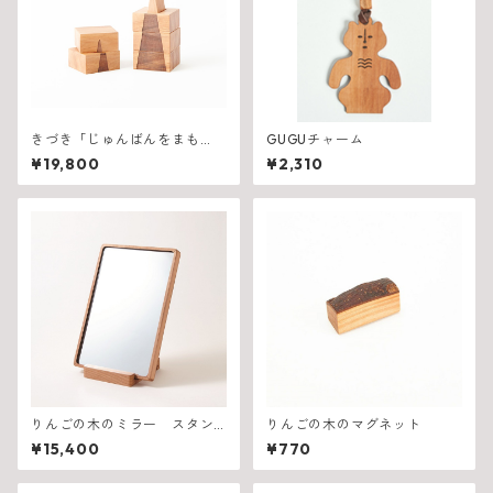
きづき「じゅんばんをまも
GUGUチャーム
る」
¥19,800
¥2,310
りんごの木のミラー スタン
りんごの木のマグネット
ド式 APPLE TREE
¥15,400
¥770