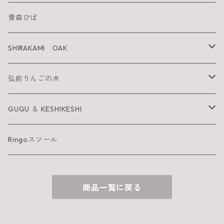
SHIRAKAMI sanchi
青森ひば
太陽を纏うりんご
SHIRAKAMI OAK
Neckiace
Tsugara Table
弘前りんごの木
Bracelet
Tsugara Chair
お箸
GUGU ＆ KESHIKESHI
Barrette
箸置き
GUGU
Ringoスツール
へら
KESHIKESHI
商品一覧に戻る
お皿