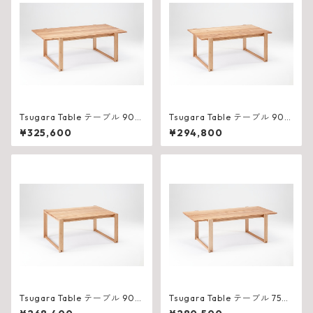
Tsugara Table テーブル 900
Tsugara Table テーブル 900
（W2100×D975×H710mm）
（W1800×D975×H710mm）
¥325,600
¥294,800
Tsugara Table テーブル 900
Tsugara Table テーブル 750
（W1500×D975×H710mm）
（W2100×D825×H710mm）