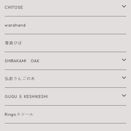
CHITOSE
IWA KI SUN
warahand
SHIRAKAMI sanchi
青森ひば
太陽を纏うりんご
SHIRAKAMI OAK
Neckiace
Tsugara Table
弘前りんごの木
Bracelet
Tsugara Chair
お箸
GUGU ＆ KESHIKESHI
Barrette
箸置き
GUGU
Ringoスツール