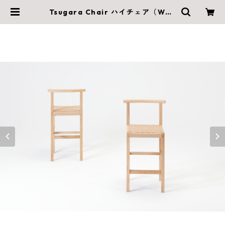
Tsugara Chair ハイチェア（W46
0×D420×H920（SH625）mm）
| 木村木品製作所