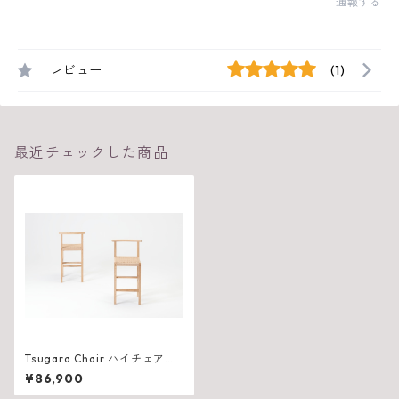
通報する
レビュー
(1)
最近チェックした商品
Tsugara Chair ハイチェア
（W460×D420×H920（SH6
¥86,900
25）mm）