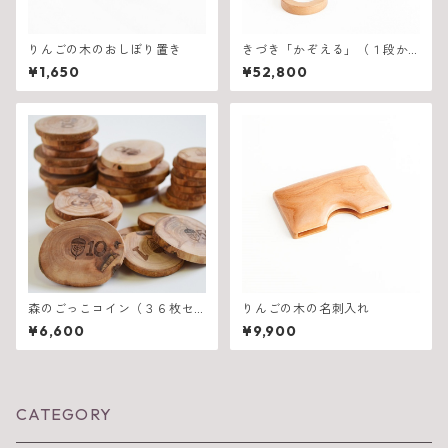
りんごの木のおしぼり置き
きづき「かぞえる」（１段か
ら１０段セット）
¥1,650
¥52,800
森のごっこコイン（３６枚セ
りんごの木の名刺入れ
ット）
¥6,600
¥9,900
CATEGORY