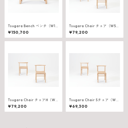
Tsugara Bench ベンチ（W15
Tsugara Chair チェア（W53
00×D525×H450mm）
5×D460×H725（SH430）m
¥150,700
¥79,200
m）
Tsugara Chair チェアH（W5
Tsugara Chair Sチェア（W4
35×D460×H740（SH445）m
60×D420×H725（SH430）
¥79,200
¥69,300
m）
mm）